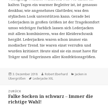
kalten Tagen ein warmer Begleiter ist, ist genauso
denkbar, wie angenehmes Glattleder, was den
stylischen Look unterstützen kann. Gerade bei
Lederjacken in großen Größen ist der Tragekomfort
umso wichtiger. Farblich lassen sich Lederjacken
mit allem kombinieren, was der Kleiderschrank
hergibt. Lederjacken waren schon immer ein
modischer Trend. Sie waren einst verrufen und
wurden kritisiert. Heute sind sie ein must have für
Träger und Trägerinnen aller Konfektionsgrößen.
Veröffentlicht
3. Dezember 2018
Autor
Robert Eberhard
Kategorien
Jacken in
Übergrößen
am
Schlagwörter
Lederjacke XXL
Beitragsnavigation
ZURÜCK
Falke Socken in schwarz – Immer die
Vorheriger
richtige Wahl!
Beitrag: